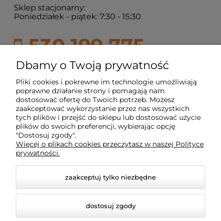
Sklep stacjonarny:
Poniedziałek - piątek: 7:30 - 15:30
530 199 775
sklepaudax@audax.net.pl
Dbamy o Twoją prywatność
Pliki cookies i pokrewne im technologie umożliwiają
poprawne działanie strony i pomagają nam
Moje konto
dostosować ofertę do Twoich potrzeb. Możesz
zaakceptować wykorzystanie przez nas wszystkich
tych plików i przejść do sklepu lub dostosować użycie
plików do swoich preferencji, wybierając opcję
Strony Informacyjne
"Dostosuj zgody".
Więcej o plikach cookies przeczytasz w naszej Polityce
prywatności.
Pomoc
zaakceptuj tylko niezbędne
dostosuj zgody