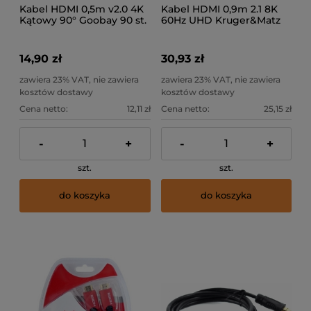
Kabel HDMI 0,5m v2.0 4K
Kabel HDMI 0,9m 2.1 8K
Kątowy 90° Goobay 90 st.
60Hz UHD Kruger&Matz
14,90 zł
30,93 zł
zawiera 23% VAT, nie zawiera
zawiera 23% VAT, nie zawiera
kosztów dostawy
kosztów dostawy
Cena netto:
12,11 zł
Cena netto:
25,15 zł
-
+
-
+
szt.
szt.
do koszyka
do koszyka