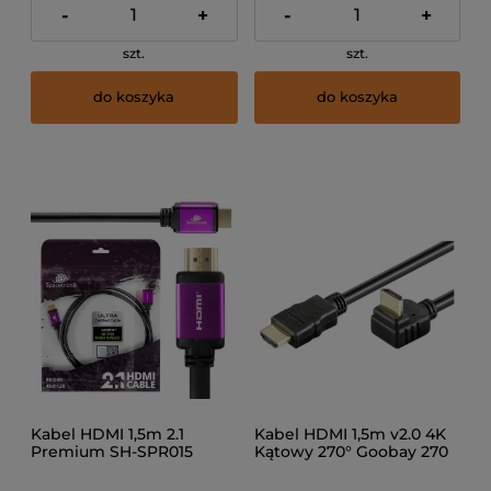
-
+
-
+
szt.
szt.
do koszyka
do koszyka
Kabel HDMI 1,5m 2.1
Kabel HDMI 1,5m v2.0 4K
Premium SH-SPR015
Kątowy 270° Goobay 270
st.