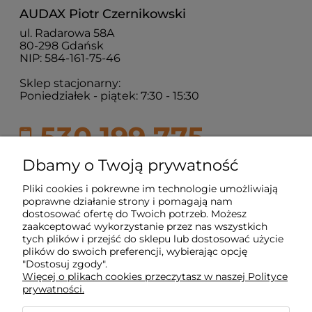
AUDAX Piotr Czernikowski
ul. Radarowa 58A
80-298 Gdańsk
NIP: 584-161-75-46
Sklep stacjonarny:
Poniedziałek - piątek: 7:30 - 15:30
530 199 775
sklepaudax@audax.net.pl
Dbamy o Twoją prywatność
Pliki cookies i pokrewne im technologie umożliwiają
poprawne działanie strony i pomagają nam
Moje konto
dostosować ofertę do Twoich potrzeb. Możesz
zaakceptować wykorzystanie przez nas wszystkich
tych plików i przejść do sklepu lub dostosować użycie
plików do swoich preferencji, wybierając opcję
Strony Informacyjne
"Dostosuj zgody".
Więcej o plikach cookies przeczytasz w naszej Polityce
prywatności.
Pomoc