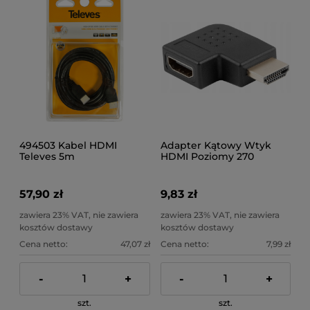
494503 Kabel HDMI
Adapter Kątowy Wtyk
Televes 5m
HDMI Poziomy 270
Goobay 51725
57,90 zł
9,83 zł
zawiera 23% VAT, nie zawiera
zawiera 23% VAT, nie zawiera
kosztów dostawy
kosztów dostawy
Cena netto:
47,07 zł
Cena netto:
7,99 zł
-
+
-
+
szt.
szt.