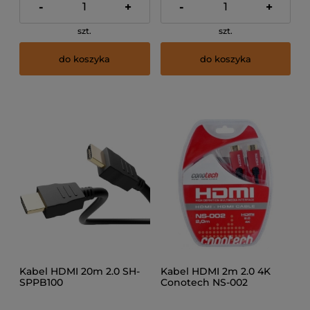
-
+
-
+
szt.
szt.
do koszyka
do koszyka
Kabel HDMI 20m 2.0 SH-
Kabel HDMI 2m 2.0 4K
SPPB100
Conotech NS-002