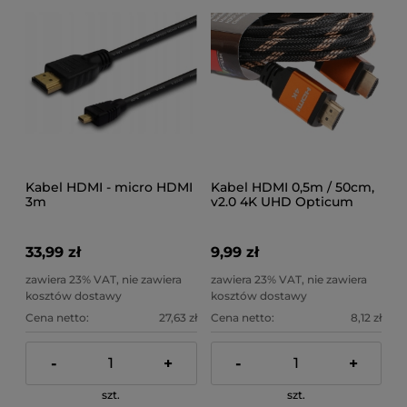
Kabel HDMI - micro HDMI
Kabel HDMI 0,5m / 50cm,
3m
v2.0 4K UHD Opticum
RED
33,99 zł
9,99 zł
zawiera 23% VAT, nie zawiera
zawiera 23% VAT, nie zawiera
kosztów dostawy
kosztów dostawy
Cena netto:
27,63 zł
Cena netto:
8,12 zł
-
+
-
+
szt.
szt.