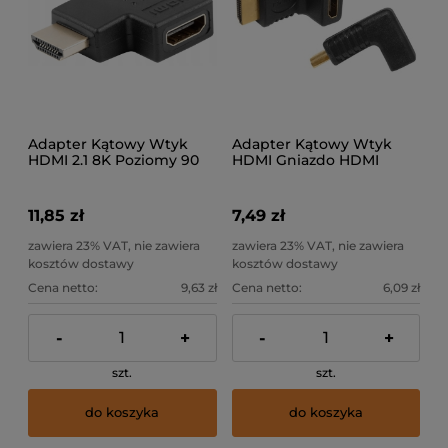
Adapter Kątowy Wtyk
Adapter Kątowy Wtyk
HDMI 2.1 8K Poziomy 90
HDMI Gniazdo HDMI
Goobay
270st LXHD49
11,85 zł
7,49 zł
zawiera 23% VAT, nie zawiera
zawiera 23% VAT, nie zawiera
kosztów dostawy
kosztów dostawy
Cena netto:
9,63 zł
Cena netto:
6,09 zł
-
+
-
+
szt.
szt.
do koszyka
do koszyka