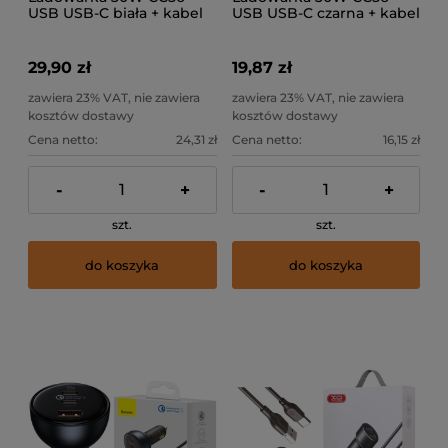
USB USB-C biała + kabel
USB USB-C czarna + kabel
Light.
Light.
29,90 zł
19,87 zł
zawiera 23% VAT, nie zawiera
zawiera 23% VAT, nie zawiera
kosztów dostawy
kosztów dostawy
Cena netto:
24,31 zł
Cena netto:
16,15 zł
-
+
-
+
szt.
szt.
do koszyka
do koszyka