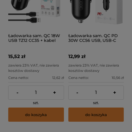
Ładowarka sam. QC 18W
Ładowarka sam. QC PD
USB TZ12 CC35 + kabel
30W CC56 USB, USB-C
micro
czarna
15,52 zł
12,99 zł
zawiera 23% VAT, nie zawiera
zawiera 23% VAT, nie zawiera
kosztów dostawy
kosztów dostawy
Cena netto:
12,62 zł
Cena netto:
10,56 zł
-
+
-
+
szt.
szt.
do koszyka
do koszyka