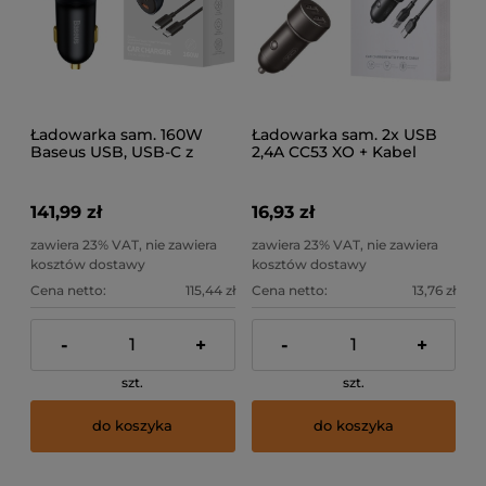
Ładowarka sam. 160W
Ładowarka sam. 2x USB
Baseus USB, USB-C z
2,4A CC53 XO + Kabel
gniazdem
USB-C
141,99 zł
16,93 zł
zawiera 23% VAT, nie zawiera
zawiera 23% VAT, nie zawiera
kosztów dostawy
kosztów dostawy
Cena netto:
115,44 zł
Cena netto:
13,76 zł
-
+
-
+
szt.
szt.
do koszyka
do koszyka