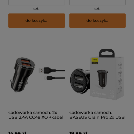
szt.
szt.
do koszyka
do koszyka
Ładowarka samoch. 2x
Ładowarka samoch.
USB 2,4A CC48 XO +kabel
BASEUS Grain Pro 2x USB
USB-C
4.8A cz.
14,99 zł
19,89 zł