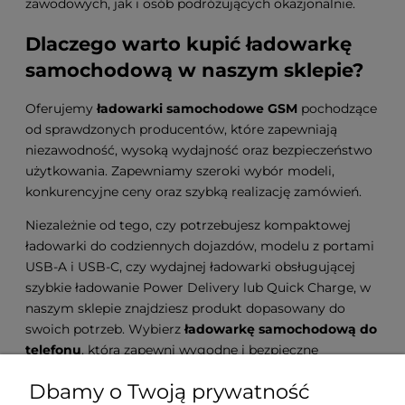
zawodowych, jak i osób podróżujących okazjonalnie.
Dlaczego warto kupić ładowarkę
samochodową w naszym sklepie?
Oferujemy
ładowarki samochodowe GSM
pochodzące
od sprawdzonych producentów, które zapewniają
niezawodność, wysoką wydajność oraz bezpieczeństwo
użytkowania. Zapewniamy szeroki wybór modeli,
konkurencyjne ceny oraz szybką realizację zamówień.
Niezależnie od tego, czy potrzebujesz kompaktowej
ładowarki do codziennych dojazdów, modelu z portami
USB-A i USB-C, czy wydajnej ładowarki obsługującej
szybkie ładowanie Power Delivery lub Quick Charge, w
naszym sklepie znajdziesz produkt dopasowany do
swoich potrzeb. Wybierz
ładowarkę samochodową do
telefonu
, która zapewni wygodne i bezpieczne
ładowanie podczas każdej podróży.
Dbamy o Twoją prywatność