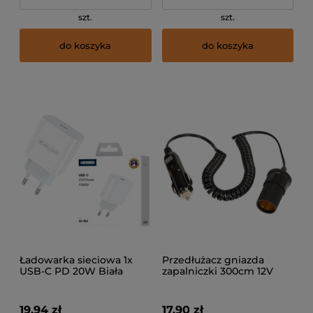
szt.
szt.
do koszyka
do koszyka
Ładowarka sieciowa 1x
Przedłużacz gniazda
USB-C PD 20W Biała
zapalniczki 300cm 12V
AK180
24V 3m
19,94 zł
17,90 zł