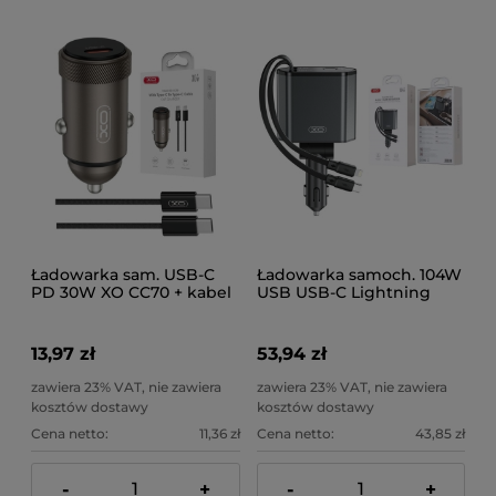
Ładowarka sam. USB-C
Ładowarka samoch. 104W
PD 30W XO CC70 + kabel
USB USB-C Lightning
C
CC62
13,97 zł
53,94 zł
zawiera 23% VAT, nie zawiera
zawiera 23% VAT, nie zawiera
kosztów dostawy
kosztów dostawy
Cena netto:
11,36 zł
Cena netto:
43,85 zł
-
+
-
+