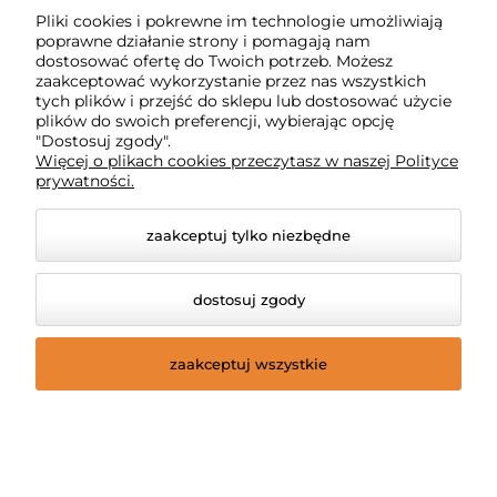
Pliki cookies i pokrewne im technologie umożliwiają
poprawne działanie strony i pomagają nam
dostosować ofertę do Twoich potrzeb. Możesz
zaakceptować wykorzystanie przez nas wszystkich
tych plików i przejść do sklepu lub dostosować użycie
plików do swoich preferencji, wybierając opcję
"Dostosuj zgody".
Więcej o plikach cookies przeczytasz w naszej Polityce
prywatności.
Darmowa dostawa
Kup więcej i oszczędzaj więcej!
zaakceptuj tylko niezbędne
Darmowa dostawa (DPD Pickup punkt
dostosuj zgody
odbioru / automat paczkowy (Żabka, Dino,
Kaufland, Shell)) już od 300,00 zł.
zaakceptuj wszystkie
Dlaczego my?