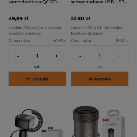
samochodowa QC PD
samochodowa USB USB-
95W USB + USB-C CC58
C 30W Jellico HX12
49,89 zł
22,90 zł
zawiera 23% VAT, nie zawiera
zawiera 23% VAT, nie zawiera
kosztów dostawy
kosztów dostawy
Cena netto:
40,56 zł
Cena netto:
18,62 zł
-
+
-
+
szt.
szt.
do koszyka
do koszyka