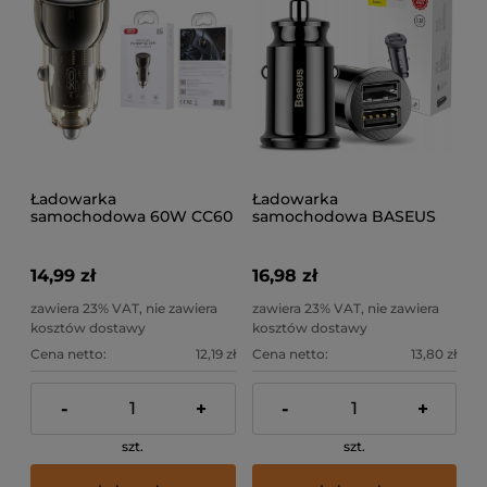
Ładowarka
Ładowarka
samochodowa 60W CC60
samochodowa BASEUS
USB, USB-C czarna
2x USB 3.1A czarna
14,99 zł
16,98 zł
zawiera 23% VAT, nie zawiera
zawiera 23% VAT, nie zawiera
kosztów dostawy
kosztów dostawy
Cena netto:
12,19 zł
Cena netto:
13,80 zł
-
+
-
+
szt.
szt.