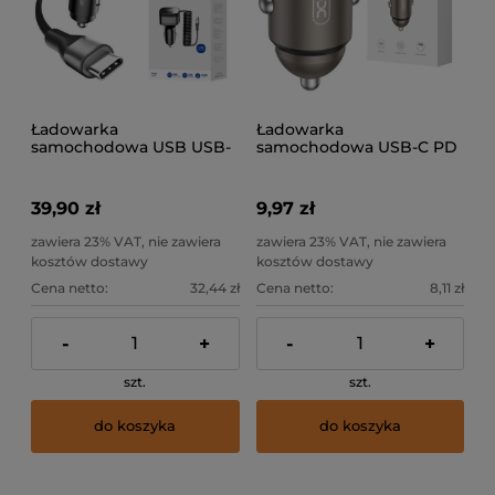
Ładowarka
Ładowarka
samochodowa USB USB-
samochodowa USB-C PD
C 30W Jellico HX13
30W XO CC70
39,90 zł
9,97 zł
zawiera 23% VAT, nie zawiera
zawiera 23% VAT, nie zawiera
kosztów dostawy
kosztów dostawy
Cena netto:
32,44 zł
Cena netto:
8,11 zł
-
+
-
+
szt.
szt.
do koszyka
do koszyka