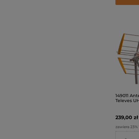
149011 Ant
Televes U
239,00 zł
zawiera 23% 
kosztów do
-