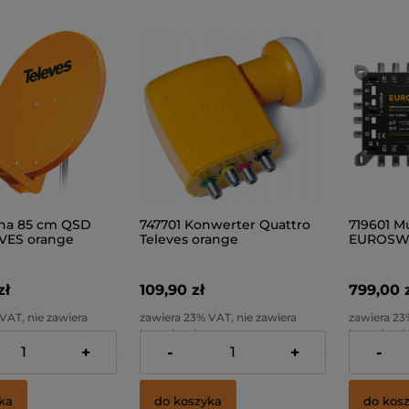
na 85 cm QSD
747701 Konwerter Quattro
719601 Mu
EVES orange
Televes orange
EUROSWI
Televes
zł
109,90 zł
799,00 
VAT, nie zawiera
zawiera 23% VAT, nie zawiera
zawiera 23
stawy
kosztów dostawy
kosztów d
+
-
+
-
1 218,70 zł
Cena netto:
89,35 zł
Cena netto
ka
do koszyka
do kos