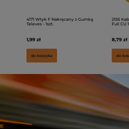
umką
2155 Kabel konc. T100 czarny zewn.
2125 Kab
Full CU 1m
mb
8,79 zł
2,99 zł
do koszyka
do ko