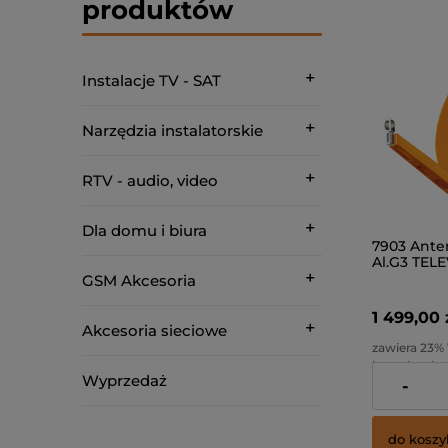
produktów
Instalacje TV - SAT
Narzędzia instalatorskie
RTV - audio, video
Dla domu i biura
7903 Ante
Al.G3 TEL
GSM Akcesoria
1 499,00 
Akcesoria sieciowe
zawiera 23% 
kosztów do
Wyprzedaż
-
Cena netto:
do koszy