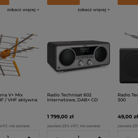
zobacz więcej
zobacz więcej
ena V+ Mix
Radio Technisat 602
Radio Te
HF / VHF aktywna
Internetowe, DAB+ CD
300
Antracyt
1 799,00 zł
49,00 zł
VAT, nie zawiera
zawiera 23% VAT, nie zawiera
zawiera 23
stawy
kosztów dostawy
kosztów d
+
-
+
-