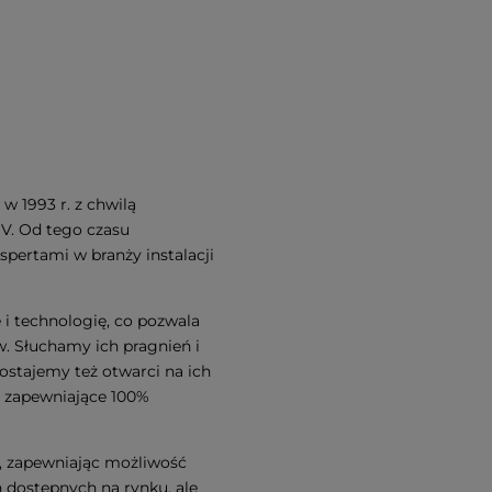
w 1993 r. z chwilą
V. Od tego czasu
spertami w branży instalacji
i technologię, co pozwala
w. Słuchamy ich pragnień i
stajemy też otwarci na ich
a zapewniające 100%
, zapewniając możliwość
h dostępnych na rynku, ale