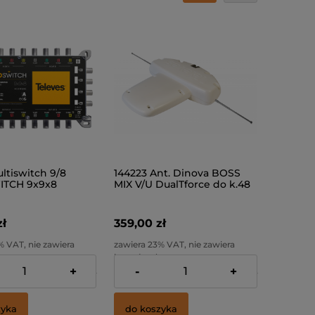
ltiswitch 9/8
144223 Ant. Dinova BOSS
TCH 9x9x8
MIX V/U DualTforce do k.48
zł
359,00 zł
% VAT, nie zawiera
zawiera 23% VAT, nie zawiera
ostawy
kosztów dostawy
+
-
+
:
649,59 zł
Cena netto:
291,87 zł
zyka
do koszyka