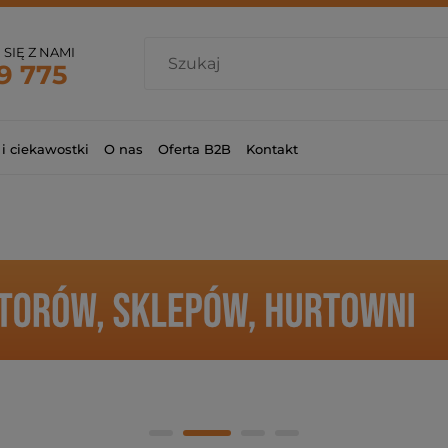
SIĘ Z NAMI
9 775
 i ciekawostki
O nas
Oferta B2B
Kontakt