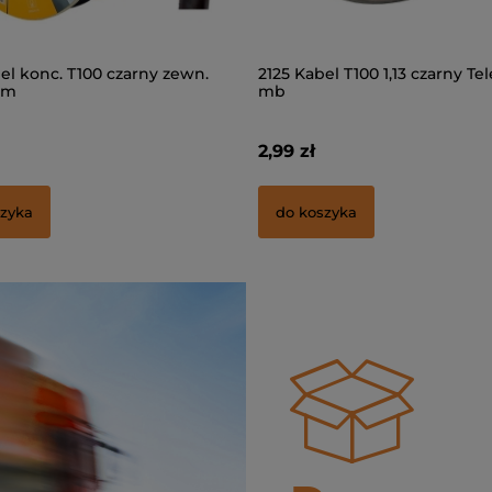
el T100 1,13 czarny Televes 1
1x Wtyk Kompresyjny F RG6 
F-6-TD 4.9
2,99 zł
szyka
do koszyka